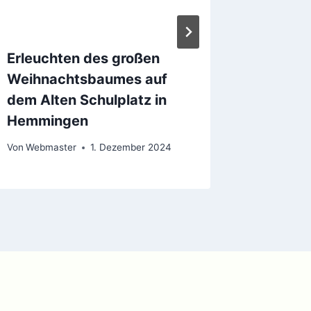
Erleuchten des großen
Herbst 
Weihnachtsbaumes auf
Oldtim
dem Alten Schulplatz in
Tag der
Hemmingen
in Hoch
Von
Webmaster
1. Dezember 2024
Von
Webma