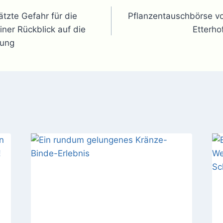
gation
ätzte Gefahr für die
Pflanzentauschbörse 
iner Rückblick auf die
Etterho
tung