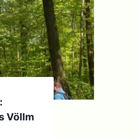
:
s Völlm