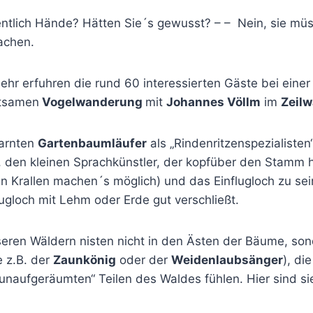
ntlich Hände? Hätten Sie´s gewusst? – – Nein, sie müs
achen.
ehr erfuhren die rund 60 interessierten Gäste bei einer
ltsamen
Vogelwanderung
mit
Johannes Völlm
im
Zeilw
tarnten
Gartenbaumläufer
als „Rindenritzenspezialisten
, den kleinen Sprachkünstler, der kopfüber den Stamm 
n Krallen machen´s möglich) und das Einflugloch zu sei
lugloch mit Lehm oder Erde gut verschließt.
seren Wäldern nisten nicht in den Ästen der Bäume, son
 z.B. der
Zaunkönig
oder der
Weidenlaubsänger
), di
unaufgeräumten“ Teilen des Waldes fühlen. Hier sind si